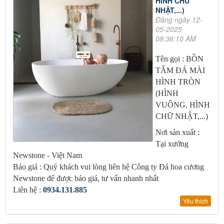
HÌNH CHỮ
NHẬT,...)
Đăng ngày 12-
05-2025
08:36:10 AM
Tên gọi : BỒN
TẮM ĐÁ MÀI
HÌNH TRÒN
(HÌNH
VUÔNG, HÌNH
CHỮ NHẬT,...)
Nơi sản xuất :
Tại xưởng
Newstone - Việt Nam
Báo giá : Quý khách vui lòng liên hệ Công ty Đá hoa cương
Newstone để được báo giá, tư vấn nhanh nhất
Liên hệ :
0934.131.885
Yêu thích