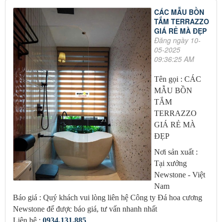
CÁC MẪU BỒN
TẮM TERRAZZO
GIÁ RẺ MÀ ĐẸP
Đăng ngày 10-
05-2025
09:36:25 AM
Tên gọi : CÁC
MẪU BỒN
TẮM
TERRAZZO
GIÁ RẺ MÀ
ĐẸP
Nơi sản xuất :
Tại xưởng
Newstone - Việt
Nam
Báo giá : Quý khách vui lòng liên hệ Công ty Đá hoa cương
Newstone để được báo giá, tư vấn nhanh nhất
Liên hệ :
0934.131.885