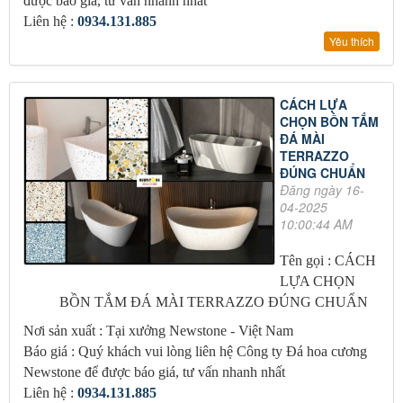
được báo giá, tư vấn nhanh nhất
Liên hệ :
0934.131.885
Yêu thích
CÁCH LỰA
CHỌN BỒN TẮM
ĐÁ MÀI
TERRAZZO
ĐÚNG CHUẨN
Đăng ngày 16-
04-2025
10:00:44 AM
Tên gọi : CÁCH
LỰA CHỌN
BỒN TẮM ĐÁ MÀI TERRAZZO ĐÚNG CHUẨN
Nơi sản xuất : Tại xưởng Newstone - Việt Nam
Báo giá : Quý khách vui lòng liên hệ Công ty Đá hoa cương
Newstone để được báo giá, tư vấn nhanh nhất
Liên hệ :
0934.131.885