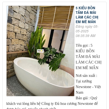
5 KIỂU BỒN
TẮM ĐÁ MÀI
LÀM CÁC CHỊ
EM MÊ MẨN
Đăng ngày 05-
05-2025
08:35:39 AM
Tên gọi : 5
KIỂU BỒN
TẮM ĐÁ MÀI
LÀM CÁC CHỊ
EM MÊ MẨN
Nơi sản xuất :
Tại xưởng
Newstone - Việt
Nam
Báo giá : Quý
khách vui lòng liên hệ Công ty Đá hoa cương Newstone để