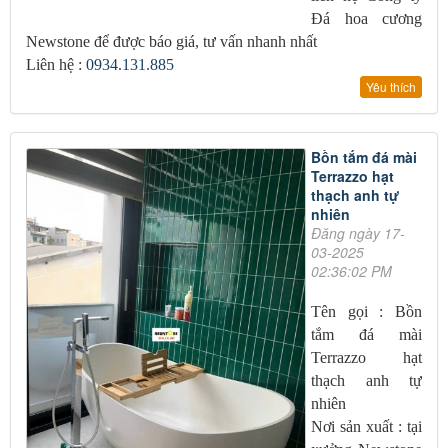
Đá hoa cương
Newstone để được báo giá, tư vấn nhanh nhất
Liên hệ :
0934.131.885
Yêu thích
Bồn tắm đá mài
Terrazzo hạt
thạch anh tự
nhiên
Đăng ngày 17-
03-2025
02:36:02 PM
Tên gọi : Bồn
tắm đá mài
Terrazzo hạt
thạch anh tự
nhiên
Nơi sản xuất : tại