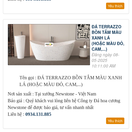
Yêu thích
ĐÁ TERRAZZO
BỒN TẮM MÀU
XANH LÁ
(HOẶC MÀU ĐỎ,
CAM,...)
Đăng ngày 08-
05-2025
10:11:00 AM
Tên gọi : ĐÁ TERRAZZO BỒN TẮM MÀU XANH
LÁ (HOẶC MÀU ĐỎ, CAM,...)
Nơi sản xuất : Tại xưởng Newstone - Việt Nam
Báo giá : Quý khách vui lòng liên hệ Công ty Đá hoa cương
Newstone để được báo giá, tư vấn nhanh nhất
Liên hệ :
0934.131.885
Yêu thích