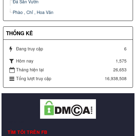
Đá Sân Vườn
Phào , Chỉ , Hoa Văn
THỐNG KÊ
Đang truy cập
6
Hôm nay
1,575
Tháng hiện tại
26,653
Tổng lượt truy cập
16,938,508
may in lụa
TÌM TÔI TRÊN FB