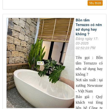
Yêu thích
Bồn tắm
Terrazzo có nên
sử dụng hay
không ?
Đăng ngày 17-
03-2025
02:52:23 PM
Tên gọi : Bồn
tắm Terrazzo có
nên sử dụng hay
không ?
Nơi sản xuất : tại
xưởng Newstone
- Việt Nam
Báo giá : Quý
khách vui lòng
liên hệ Công ty