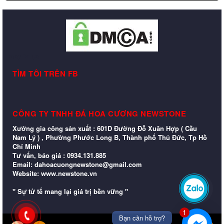
may in lụa
TÌM TÔI TRÊN FB
CÔNG TY TNHH ĐÁ HOA CƯƠNG NEWSTONE
Xưởng gia công sản xuất : 601D Đường Đỗ Xuân Hợp ( Cầu
Nam Lý ) , Phường Phước Long B, Thành phố Thủ Đức, Tp Hồ
Chí Minh
Tư vấn, báo giá : 0934.131.885
Email: dahoacuongnewstone@gmail.com
Website: www.newstone.vn
Zalo
" Sự tử tế mang lại giá trị bền vững "
1
Bạn cần hỗ trợ?