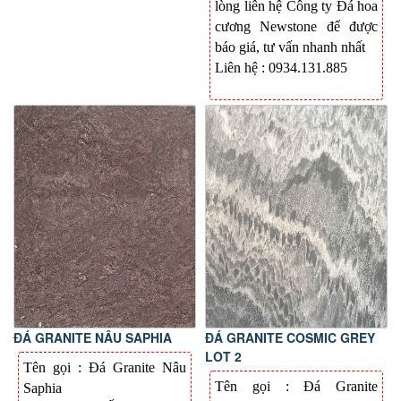
lòng liên hệ Công ty Đá hoa
cương Newstone để được
báo giá, tư vấn nhanh nhất
Liên hệ : 0934.131.885
ĐÁ GRANITE NÂU SAPHIA
ĐÁ GRANITE COSMIC GREY
LOT 2
Tên gọi : Đá Granite Nâu
Tên gọi : Đá Granite
Saphia