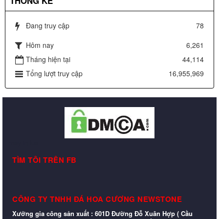
THỐNG KÊ
Đang truy cập
78
Hôm nay
6,261
Tháng hiện tại
44,114
Tổng lượt truy cập
16,955,969
may in lụa
TÌM TÔI TRÊN FB
CÔNG TY TNHH ĐÁ HOA CƯƠNG NEWSTONE
Xưởng gia công sản xuất : 601D Đường Đỗ Xuân Hợp ( Cầu