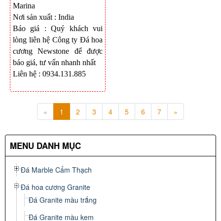
Marina
Nơi sản xuất : India
Báo giá : Quý khách vui
lòng liên hệ Công ty Đá hoa
cương Newstone để được
báo giá, tư vấn nhanh nhất
Liên hệ : 0934.131.885
«
1
2
3
4
5
6
7
»
MENU DANH MỤC
Đá Marble Cẩm Thạch
Đá hoa cương Granite
Đá Granite màu trắng
Đá Granite màu kem