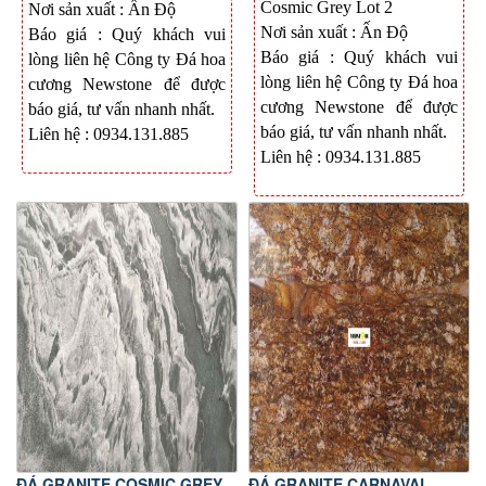
Cosmic Grey Lot 2
Nơi sản xuất :
Ấn Độ
Nơi sản xuất : Ấ
n Độ
Báo giá : Quý khách vui
Báo giá : Quý khách vui
lòng liên hệ Công ty Đá hoa
lòng liên hệ Công ty Đá hoa
cương Newstone để được
cương Newstone để được
báo giá, tư vấn nhanh nhất
.
báo giá, tư vấn nhanh nhất
.
Liên hệ : 0934.131.885
Liên hệ : 0934.131.885
ĐÁ GRANITE COSMIC GREY
ĐÁ GRANITE CARNAVAL