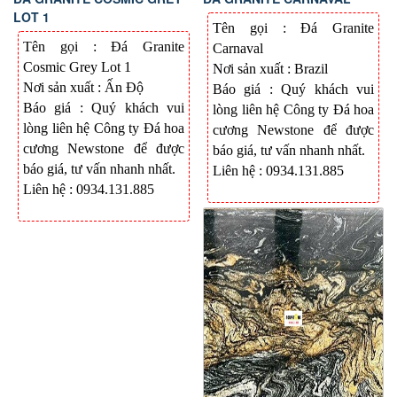
LOT 1
Tên gọi : Đá Granite
Tên gọi : Đá Granite
Carnaval
Cosmic Grey Lot 1
Nơi sản xuất :
Brazil
Nơi sản xuất : Ấ
n Độ
Báo giá : Quý khách vui
Báo giá : Quý khách vui
lòng liên hệ Công ty Đá hoa
lòng liên hệ Công ty Đá hoa
cương Newstone để được
cương Newstone để được
báo giá, tư vấn nhanh nhất
.
báo giá, tư vấn nhanh nhất
.
Liên hệ : 0934.131.885
Liên hệ : 0934.131.885