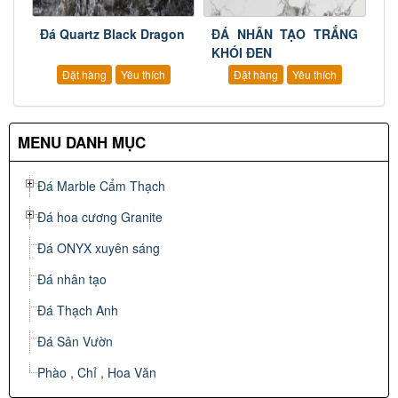
Đá Quartz Black Dragon
ĐÁ NHÂN TẠO TRẮNG
KHÓI ĐEN
Đặt hàng
Yêu thích
Đặt hàng
Yêu thích
MENU DANH MỤC
Đá Marble Cẩm Thạch
Đá hoa cương Granite
Đá ONYX xuyên sáng
Đá nhân tạo
Đá Thạch Anh
Đá Sân Vườn
Phào , Chỉ , Hoa Văn