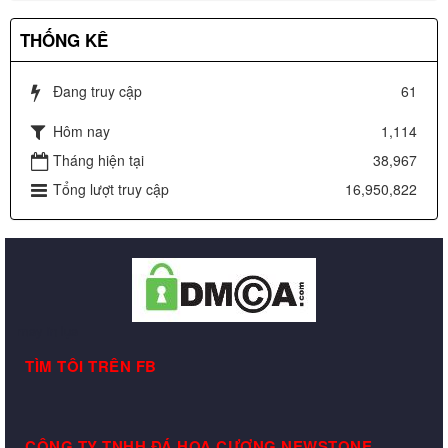
THỐNG KÊ
Đang truy cập
61
Hôm nay
1,114
Tháng hiện tại
38,967
Tổng lượt truy cập
16,950,822
may in lụa
TÌM TÔI TRÊN FB
CÔNG TY TNHH ĐÁ HOA CƯƠNG NEWSTONE