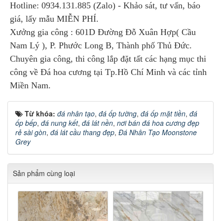
Hotline: 0934.131.885 (Zalo) - Khảo sát, tư vấn, báo
giá, lấy mẫu MIỄN PHÍ.
Xưởng gia công : 601D Đường Đỗ Xuân Hợp( Cầu
Nam Lý ), P. Phước Long B, Thành phố Thủ Đức.
Chuyên gia công, thi công lắp đặt tất các hạng mục thi
công về Đá hoa cương tại Tp.Hồ Chí Minh và các tỉnh
Miền Nam.
Từ khóa:
đá nhân tạo
,
đá ốp tường
,
đá ốp mặt tiền
,
đá
ốp bếp
,
đá nung kết
,
đá lát nền
,
nơi bán đá hoa cương đẹp
rẻ sài gòn
,
đá lát cầu thang đẹp
,
Đá Nhân Tạo Moonstone
Grey
Sản phẩm cùng loại