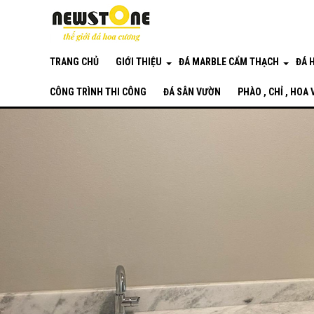
TRANG CHỦ
GIỚI THIỆU
ĐÁ MARBLE CẨM THẠCH
ĐÁ 
CÔNG TRÌNH THI CÔNG
ĐÁ SÂN VƯỜN
PHÀO , CHỈ , HOA