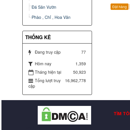
Đá Sân Vườn
Đặt hàng
Phào , Chỉ , Hoa Văn
THỐNG KÊ
Đang truy cập
77
Hôm nay
1,359
Tháng hiện tại
50,923
Tổng lượt truy
16,962,778
cập
TÌM TÔ
may in lụa