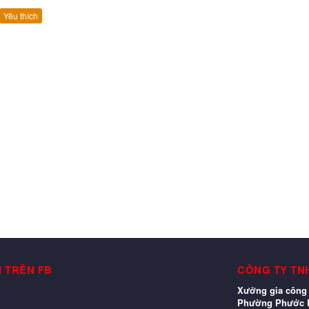
Yêu thích
I TRÊN FB
CÔNG TY TN
Xưởng gia công 
Phường Phước L