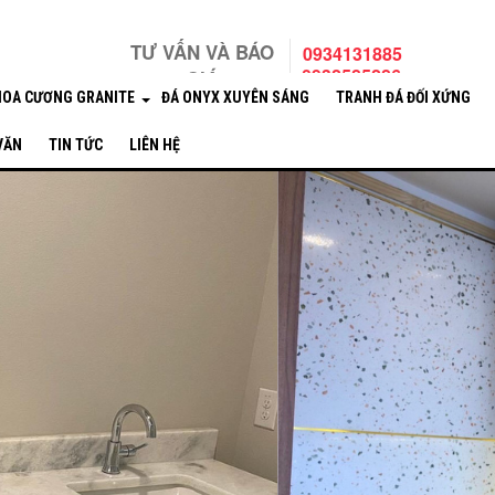
TƯ VẤN VÀ BÁO
0934131885
0932585286
GIÁ
HOA CƯƠNG GRANITE
ĐÁ ONYX XUYÊN SÁNG
TRANH ĐÁ ĐỐI XỨNG
 VĂN
TIN TỨC
LIÊN HỆ