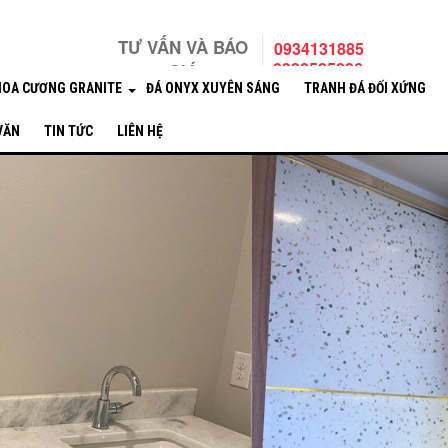
TƯ VẤN VÀ BÁO
0934131885
0932585286
GIÁ
HOA CƯƠNG GRANITE
ĐÁ ONYX XUYÊN SÁNG
TRANH ĐÁ ĐỐI XỨNG
 VĂN
TIN TỨC
LIÊN HỆ