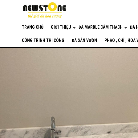
TRANG CHỦ
GIỚI THIỆU
ĐÁ MARBLE CẨM THẠCH
ĐÁ 
CÔNG TRÌNH THI CÔNG
ĐÁ SÂN VƯỜN
PHÀO , CHỈ , HOA