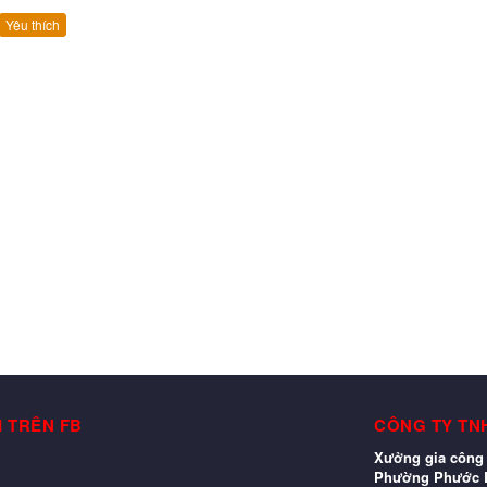
Yêu thích
I TRÊN FB
CÔNG TY TN
Xưởng gia công 
Phường Phước L