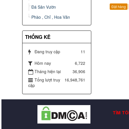
Đá Sân Vườn
Đặt hàng
Phào , Chỉ , Hoa Văn
THỐNG KÊ
Đang truy cập
11
Hôm nay
6,722
Tháng hiện tại
36,906
Tổng lượt truy
16,948,761
cập
TÌM TÔ
may in lụa