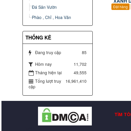
XANH 
Đá Sân Vườn
Đặt hàng
Phào , Chỉ , Hoa Văn
THỐNG KÊ
Đang truy cập
85
Hôm nay
11,702
Tháng hiện tại
49,555
Tổng lượt truy
16,961,410
cập
TÌM TÔ
may in lụa