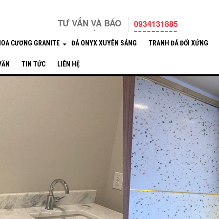
TƯ VẤN VÀ BÁO
0934131885
0932585286
GIÁ
HOA CƯƠNG GRANITE
ĐÁ ONYX XUYÊN SÁNG
TRANH ĐÁ ĐỐI XỨNG
 VĂN
TIN TỨC
LIÊN HỆ