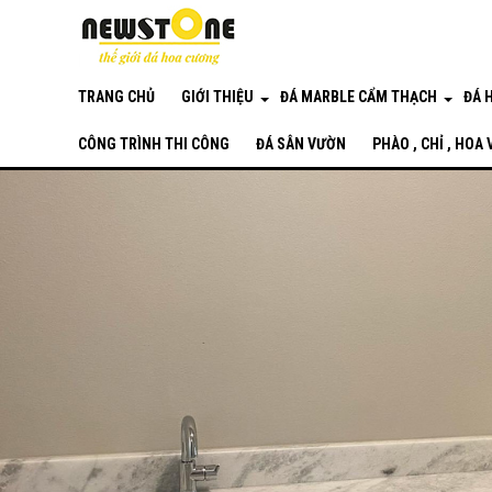
TRANG CHỦ
GIỚI THIỆU
ĐÁ MARBLE CẨM THẠCH
ĐÁ 
CÔNG TRÌNH THI CÔNG
ĐÁ SÂN VƯỜN
PHÀO , CHỈ , HOA