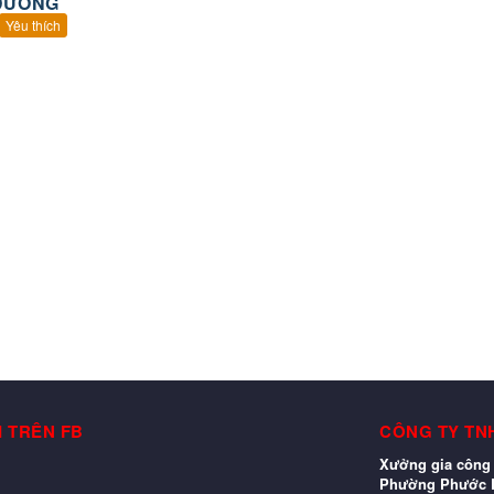
DƯƠNG
Yêu thích
I TRÊN FB
CÔNG TY TN
Xưởng gia công 
Phường Phước L