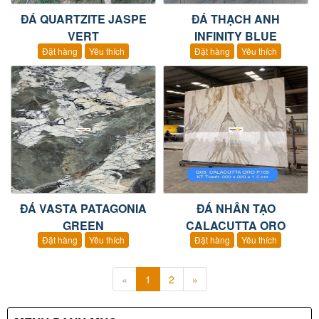
ĐÁ QUARTZITE JASPE
ĐÁ THẠCH ANH
VERT
INFINITY BLUE
Đặt hàng
Yêu thích
Đặt hàng
Yêu thích
ĐÁ VASTA PATAGONIA
ĐÁ NHÂN TẠO
GREEN
CALACUTTA ORO
Đặt hàng
Yêu thích
Đặt hàng
Yêu thích
«
1
2
»