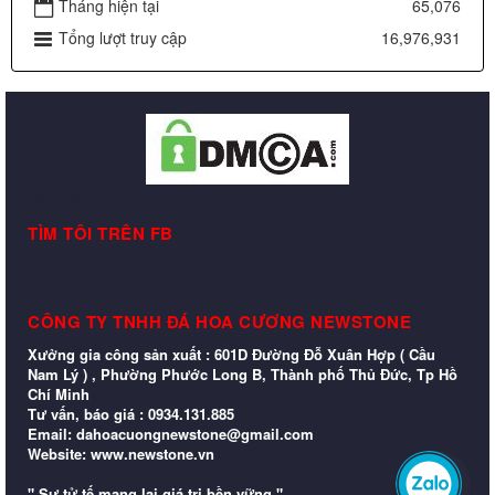
Tháng hiện tại
65,076
Tổng lượt truy cập
16,976,931
may in lụa
TÌM TÔI TRÊN FB
CÔNG TY TNHH ĐÁ HOA CƯƠNG NEWSTONE
Xưởng gia công sản xuất : 601D Đường Đỗ Xuân Hợp ( Cầu
Nam Lý ) , Phường Phước Long B, Thành phố Thủ Đức, Tp Hồ
Chí Minh
Tư vấn, báo giá : 0934.131.885
Email: dahoacuongnewstone@gmail.com
Website: www.newstone.vn
Zalo
" Sự tử tế mang lại giá trị bền vững "