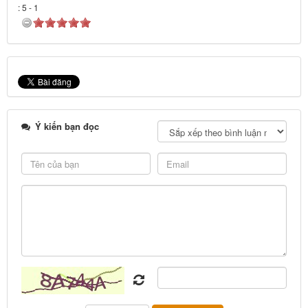
:
5
-
1
Ý kiến bạn đọc