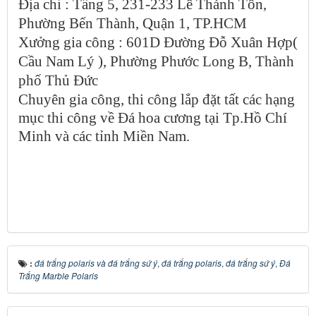
Địa chỉ : Tầng 5, 231-233 Lê Thánh Tôn,
Phường Bến Thành, Quận 1, TP.HCM
Xưởng gia công : 601D Đường Đỗ Xuân Hợp(
Cầu Nam Lý ), Phường Phước Long B, Thành
phố Thủ Đức
Chuyên gia công, thi công lắp đặt tất các hạng
mục thi công về Đá hoa cương tại Tp.Hồ Chí
Minh và các tỉnh Miền Nam.
:
đá trắng polaris và đá trắng sứ ý
,
đá trắng polaris
,
đá trắng sứ ý
,
Đá
Trắng Marble Polaris