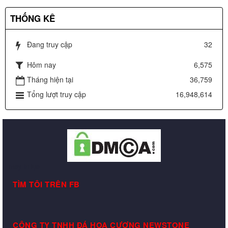
THỐNG KÊ
Đang truy cập
32
Hôm nay
6,575
Tháng hiện tại
36,759
Tổng lượt truy cập
16,948,614
may in lụa
TÌM TÔI TRÊN FB
CÔNG TY TNHH ĐÁ HOA CƯƠNG NEWSTONE