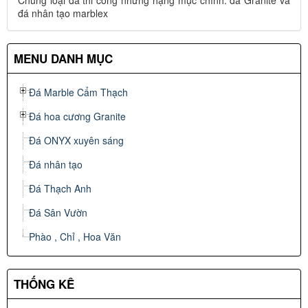
Chủng loại đá thi công những hạng mục chính: đá Granite và
đá nhân tạo marblex
MENU DANH MỤC
Đá Marble Cẩm Thạch
Đá hoa cương Granite
Đá ONYX xuyên sáng
Đá nhân tạo
Đá Thạch Anh
Đá Sân Vườn
Phào , Chỉ , Hoa Văn
THỐNG KÊ