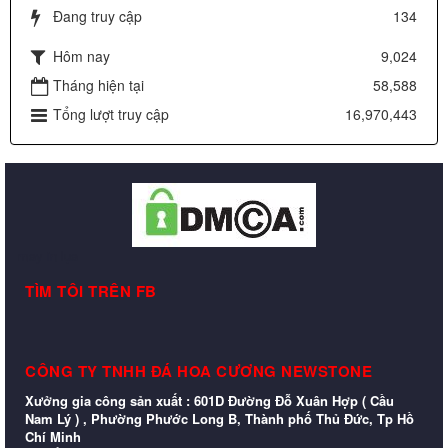
Đang truy cập
134
Hôm nay
9,024
Tháng hiện tại
58,588
Tổng lượt truy cập
16,970,443
may in lụa
TÌM TÔI TRÊN FB
CÔNG TY TNHH ĐÁ HOA CƯƠNG NEWSTONE
Xưởng gia công sản xuất : 601D Đường Đỗ Xuân Hợp ( Cầu
Nam Lý ) , Phường Phước Long B, Thành phố Thủ Đức, Tp Hồ
Chí Minh