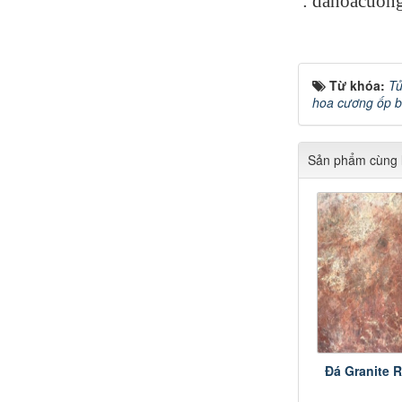
: dahoacuo
Từ khóa:
Tủ
hoa cương ốp 
Sản phẩm cùng l
Đá Granite 