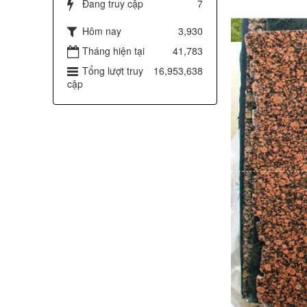
Đang truy cập
7
Hôm nay
3,930
Tháng hiện tại
41,783
Tổng lượt truy
16,953,638
cập