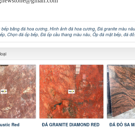
ngnewstone@gmail.com
 bếp bằng đá hoa cương
,
Hình ảnh đá hoa cương
,
Đá granite màu nâ
bếp
,
Chọn đá ốp bếp
,
Đá ốp cầu thang màu nâu
,
Ốp đá mặt bếp
,
đá đỏ
oại
Rustic Red
ĐÁ GRANITE DIAMOND RED
ĐÁ ĐỎ SA 