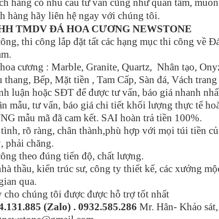
ch hàng có nhu cầu tư vấn cũng như quan tâm, muốn
h hàng hãy liên hệ ngay với chúng tôi.
TNHH TMDV ĐÁ HOA CƯƠNG NEWSTONE
ông, thi công lắp đặt tất các hạng mục thi công về 
am.
hoa cương : Marble, Granite, Quartz, Nhân tạo, Onyz
 thang, Bếp, Mặt tiền , Tam Cấp, Sàn đá, Vách trang t
ình luận hoặc SĐT để được tư vấn, báo giá nhanh nhấ
n mẫu, tư vấn, báo giá chi tiết khối lượng thực tế ho
NG mẫu mã đã cam kết. SAI hoàn trả tiền 100%.
tình, rõ ràng, chân thành,phù hợp với mọi túi tiền c
, phải chăng.
công theo đúng tiến độ, chất lượng.
hà thầu, kiến trúc sư, công ty thiết kế, các xưởng mộ
 gian qua.
 cho chúng tôi được được hỗ trợ tốt nhất
4.131.885 (Zalo) . 0932.585.286
Mr. Hân- Khảo sát,