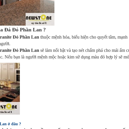
ủa Đá Đỏ Phần Lan ?
ranite Đỏ Phần Lan
thuộc mệnh hỏa, biểu hiện cho quyết tâm, mạnh 
người.
ranite Đỏ Phần Lan
sẽ làm nổi bật và tạo nét chấm phá cho mái ấm
túc. Nếu bạn là người mệnh mộc hoặc kim sử dụng màu đỏ hợp lý sẽ m
Lan ở đâu ?