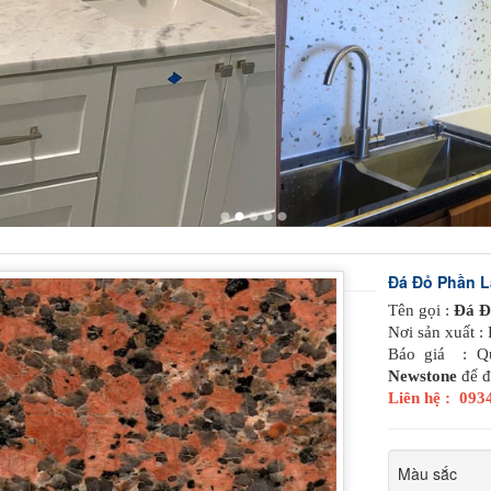
Đá Đỏ Phần 
Tên gọi :
Đá Đ
Nơi sản xuất :
Báo giá : Qu
Newstone
để đ
Liên hệ : 09
Màu sắc