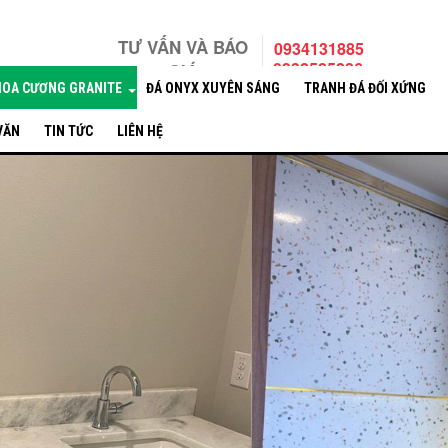
TƯ VẤN VÀ BÁO
0934131885
0932585286
GIÁ
HOA CƯƠNG GRANITE
ĐÁ ONYX XUYÊN SÁNG
TRANH ĐÁ ĐỐI XỨNG
 VĂN
TIN TỨC
LIÊN HỆ