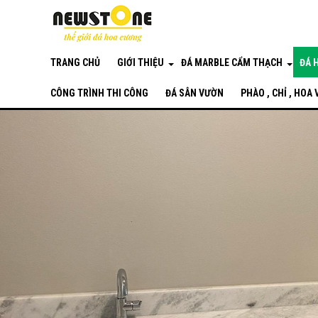
TRANG CHỦ
GIỚI THIỆU
ĐÁ MARBLE CẨM THẠCH
ĐÁ 
CÔNG TRÌNH THI CÔNG
ĐÁ SÂN VƯỜN
PHÀO , CHỈ , HOA