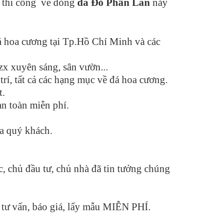
 thi công về dòng
đá Đỏ Phần Lan
này
Đá hoa cương tại Tp.Hồ Chí Minh và các
x xuyên sáng, sân vườn...
rí, tất cả các hạng mục về đá hoa cương.
t.
àn toàn miễn phí.
ủa quý khách.
c, chủ đầu tư, chủ nhà đã tin tưởng chúng
 tư vấn, báo giá, lấy mẫu MIỄN PHÍ.