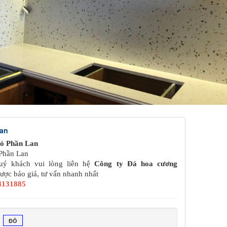
Lan
ỏ Phần Lan
 Phần Lan
ý khách vui lòng liên hệ
Công ty Đá hoa cương
ược báo giá, tư vấn nhanh nhất
34131885
ĐỎ