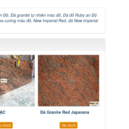
an Độ
,
Đá granite tự nhiên màu đỏ
,
Đá đỏ Ruby an Độ
oa cương màu đỏ
,
New Imperial Red
,
đá New Imperial
MẠC
Đá Granite Red Japarana
u thích
Yêu thích