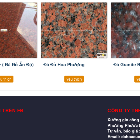
 ( Đá Đỏ Ấn Độ)
Đá Đỏ Hoa Phượng
Đá Granite 
u thích
Yêu thích
Yê
I TRÊN FB
CÔNG TY TN
Xưởng gia công 
Phường Phước L
Tư vấn, báo giá 
Email: dahoacu