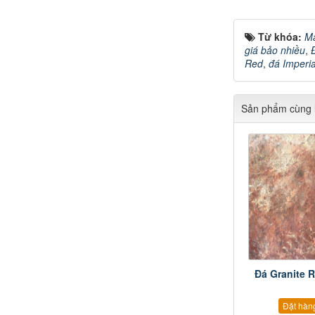
Từ khóa:
Mẫ
giá bảo nhiều
,
Red
,
đá Imperi
Sản phẩm cùng l
Đá Granite 
Đặt hàn