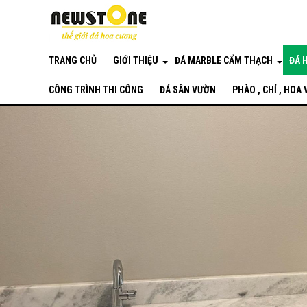
TRANG CHỦ
GIỚI THIỆU
ĐÁ MARBLE CẨM THẠCH
ĐÁ 
CÔNG TRÌNH THI CÔNG
ĐÁ SÂN VƯỜN
PHÀO , CHỈ , HOA