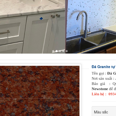
Đá Granite tự
Tên gọi :
Đá Gr
Nơi sản xuất :
Báo giá : Qu
Newstone
để đ
Liên hệ : 09
Màu sắc