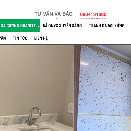
TƯ VẤN VÀ BÁO
0934131885
0932585286
GIÁ
HOA CƯƠNG GRANITE
ĐÁ ONYX XUYÊN SÁNG
TRANH ĐÁ ĐỐI XỨNG
 VĂN
TIN TỨC
LIÊN HỆ