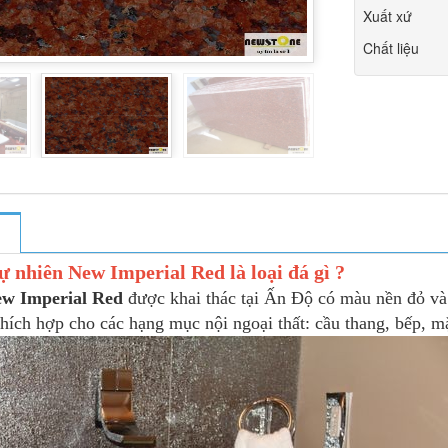
Xuất xứ
Chất liệu
ự nhiên New Imperial Red là loại đá gì ?
ew Imperial Red
được khai thác tại Ấn Độ có màu nền đỏ v
hích hợp cho các hạng mục nội ngoại thất: cầu thang, bếp, m