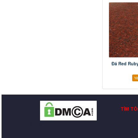
Đá Red Ruby
Yê
TÌM TÔ
may in lụa