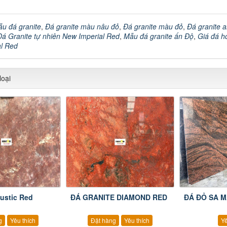
u đá granite
,
Đá granite màu nâu đỏ
,
Đá granite màu đỏ
,
Đá granite 
Đá Granite tự nhiên New Imperial Red
,
Mẫu đá granite ấn Độ
,
Giá đá h
al Red
oại
Rustic Red
ĐÁ GRANITE DIAMOND RED
ĐÁ ĐỎ SA 
g
Yêu thích
Đặt hàng
Yêu thích
Yê