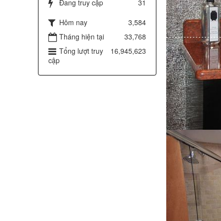
Đang truy cập
31
Hôm nay
3,584
Tháng hiện tại
33,768
Tổng lượt truy
16,945,623
cập