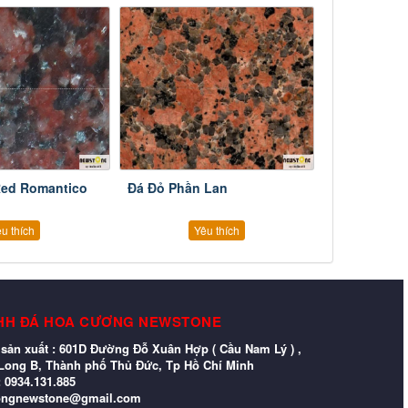
Red Romantico
Đá Đỏ Phần Lan
u thích
Yêu thích
HH ĐÁ HOA CƯƠNG NEWSTONE
sản xuất : 601D Đường Đỗ Xuân Hợp ( Cầu Nam Lý ) ,
ong B, Thành phố Thủ Đức, Tp Hồ Chí Minh
: 0934.131.885
ongnewstone@gmail.com