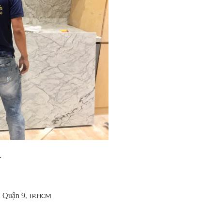
.
, Quận 9
, TP.HCM